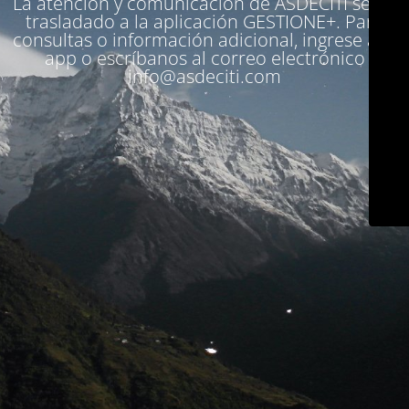
La atención y comunicación de ASDECITI se ha
trasladado a la aplicación
GESTIONE+
. Para
consultas o información adicional, ingrese a la
app o escríbanos al correo electrónico
info@asdeciti.com