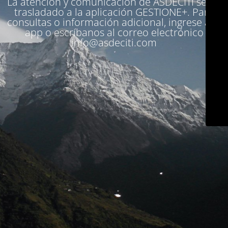
La atención y comunicación de ASDECITI se ha
trasladado a la aplicación
GESTIONE+
. Para
consultas o información adicional, ingrese a la
app o escríbanos al correo electrónico
info@asdeciti.com