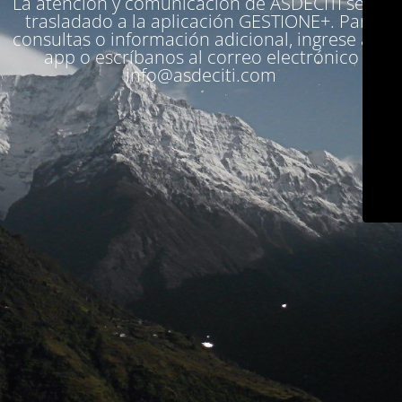
La atención y comunicación de ASDECITI se ha
trasladado a la aplicación
GESTIONE+
. Para
consultas o información adicional, ingrese a la
app o escríbanos al correo electrónico
info@asdeciti.com