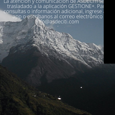
La atención y comunicación de ASDECITI se ha
trasladado a la aplicación
GESTIONE+
. Para
consultas o información adicional, ingrese a la
app o escríbanos al correo electrónico
info@asdeciti.com