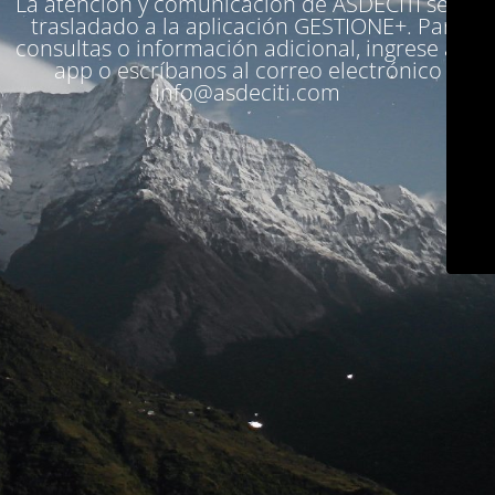
La atención y comunicación de ASDECITI se ha
trasladado a la aplicación
GESTIONE+
. Para
consultas o información adicional, ingrese a la
app o escríbanos al correo electrónico
info@asdeciti.com