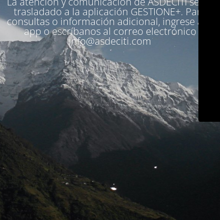
La atención y comunicación de ASDECITI se ha
trasladado a la aplicación
GESTIONE+
. Para
consultas o información adicional, ingrese a la
app o escríbanos al correo electrónico
info@asdeciti.com