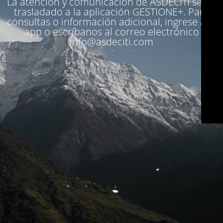
La atención y comunicación de ASDECITI se ha
trasladado a la aplicación
GESTIONE+
. Para
consultas o información adicional, ingrese a la
app o escríbanos al correo electrónico
info@asdeciti.com