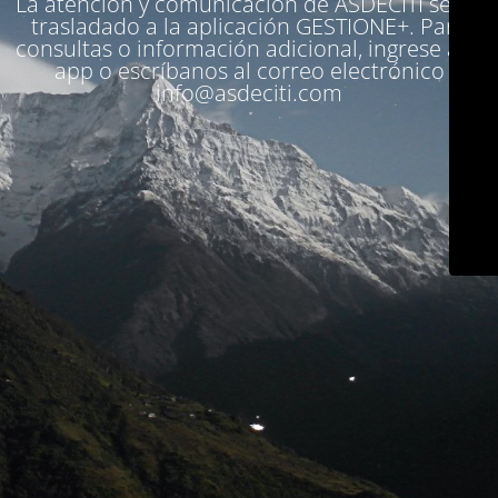
La atención y comunicación de ASDECITI se ha
trasladado a la aplicación
GESTIONE+
. Para
consultas o información adicional, ingrese a la
app o escríbanos al correo electrónico
info@asdeciti.com