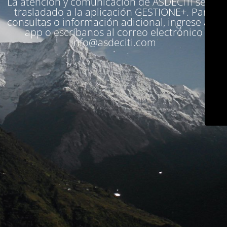
La atención y comunicación de ASDECITI se ha
trasladado a la aplicación
GESTIONE+
. Para
consultas o información adicional, ingrese a la
app o escríbanos al correo electrónico
info@asdeciti.com