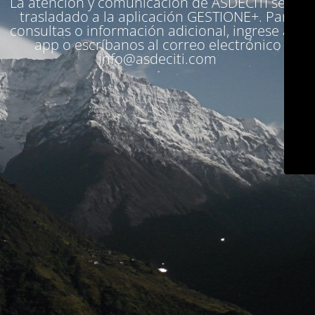
La atención y comunicación de ASDECITI se ha
trasladado a la aplicación
GESTIONE+
. Para
consultas o información adicional, ingrese a la
app o escríbanos al correo electrónico
info@asdeciti.com