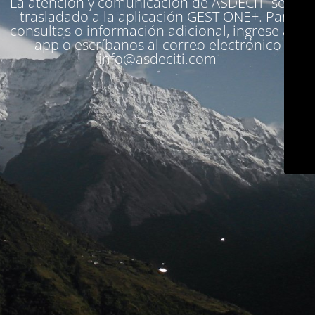
La atención y comunicación de ASDECITI se ha
trasladado a la aplicación
GESTIONE+
. Para
consultas o información adicional, ingrese a la
app o escríbanos al correo electrónico
info@asdeciti.com