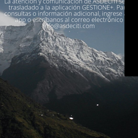
La atención y comunicación de ASDECITI se ha
trasladado a la aplicación
GESTIONE+
. Para
consultas o información adicional, ingrese a la
app o escríbanos al correo electrónico
info@asdeciti.com