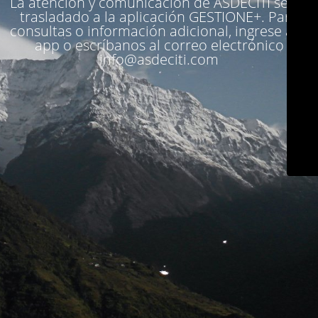
La atención y comunicación de ASDECITI se ha
trasladado a la aplicación
GESTIONE+
. Para
consultas o información adicional, ingrese a la
app o escríbanos al correo electrónico
info@asdeciti.com