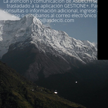
La atención y comunicación de ASDECITI se ha
trasladado a la aplicación
GESTIONE+
. Para
consultas o información adicional, ingrese a la
app o escríbanos al correo electrónico
info@asdeciti.com