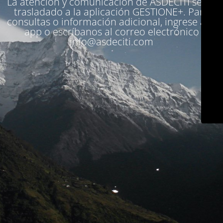
La atención y comunicación de ASDECITI se ha
trasladado a la aplicación
GESTIONE+
. Para
consultas o información adicional, ingrese a la
app o escríbanos al correo electrónico
info@asdeciti.com