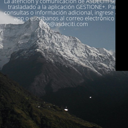
La atención y comunicación de ASDECITI se ha
trasladado a la aplicación
GESTIONE+
. Para
consultas o información adicional, ingrese a la
app o escríbanos al correo electrónico
info@asdeciti.com