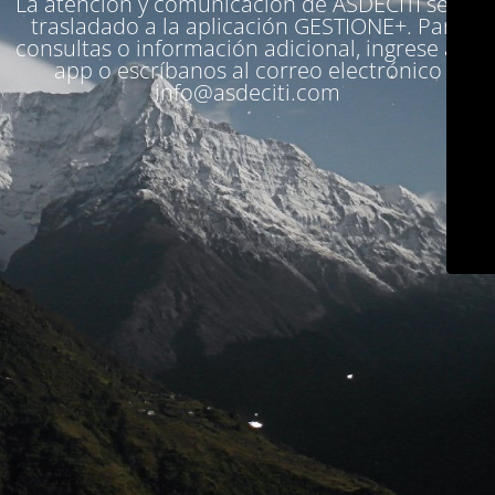
La atención y comunicación de ASDECITI se ha
trasladado a la aplicación
GESTIONE+
. Para
consultas o información adicional, ingrese a la
app o escríbanos al correo electrónico
info@asdeciti.com