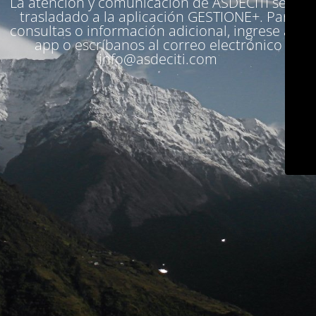
La atención y comunicación de ASDECITI se ha
trasladado a la aplicación
GESTIONE+
. Para
consultas o información adicional, ingrese a la
app o escríbanos al correo electrónico
info@asdeciti.com