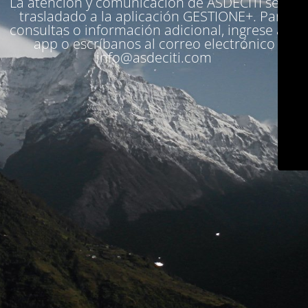
La atención y comunicación de ASDECITI se ha
trasladado a la aplicación
GESTIONE+
. Para
consultas o información adicional, ingrese a la
app o escríbanos al correo electrónico
info@asdeciti.com