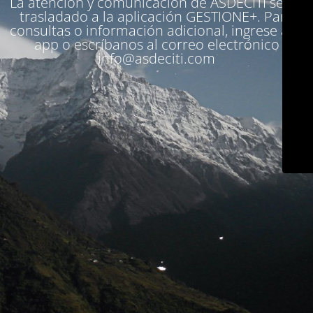
La atención y comunicación de ASDECITI se ha
trasladado a la aplicación
GESTIONE+
. Para
consultas o información adicional, ingrese a la
app o escríbanos al correo electrónico
info@asdeciti.com