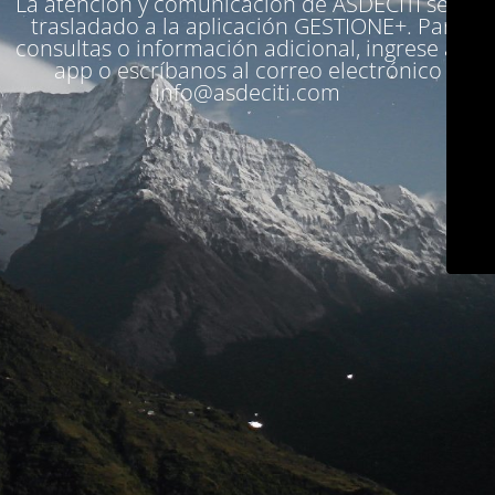
La atención y comunicación de ASDECITI se ha
trasladado a la aplicación
GESTIONE+
. Para
consultas o información adicional, ingrese a la
app o escríbanos al correo electrónico
info@asdeciti.com