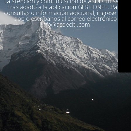
La atención y comunicación de ASDECITI se ha
trasladado a la aplicación
GESTIONE+
. Para
consultas o información adicional, ingrese a la
app o escríbanos al correo electrónico
info@asdeciti.com