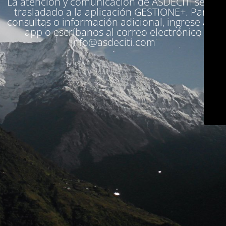
La atención y comunicación de ASDECITI se ha
trasladado a la aplicación
GESTIONE+
. Para
consultas o información adicional, ingrese a la
app o escríbanos al correo electrónico
info@asdeciti.com