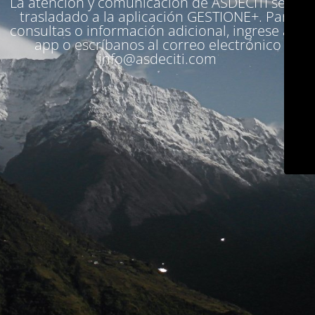
La atención y comunicación de ASDECITI se ha
trasladado a la aplicación
GESTIONE+
. Para
consultas o información adicional, ingrese a la
app o escríbanos al correo electrónico
info@asdeciti.com